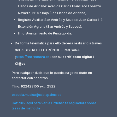
Llanos de Aridane: Avenida Carlos Francisco Lorenzo
Navarro, Nº 57 Bajo (Los Llanos de Aridane).
Registro Auxiliar San Andrés y Sauces: Juan Carlos I, 3,
Extensión Agraria (San Andrés y Sauces).
Ilmo. Ayuntamiento de Puntagorda.
De forma telemática para ello deberá realizarlo a través
del REGISTRO ELECTRÓNICO – Red SARA
(
https://rec.redsara.es
) con su
certificado digital /
Cl@ve
Para cualquier duda que le pueda surgir no dude en
contactar con nosotros .
Tfno: 922423100 ext.: 2522
escuela.musica@cablapalma.es
Haz click aquí para ver la Ordenanza reguladora sobre
tasas de matrícula