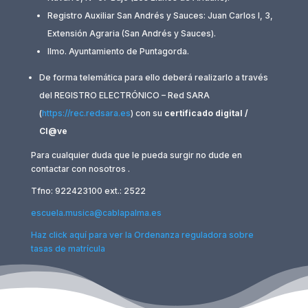
Registro Auxiliar San Andrés y Sauces: Juan Carlos I, 3,
Extensión Agraria (San Andrés y Sauces).
Ilmo. Ayuntamiento de Puntagorda.
De forma telemática para ello deberá realizarlo a través
del REGISTRO ELECTRÓNICO – Red SARA
(
https://rec.redsara.es
) con su
certificado digital /
Cl@ve
Para cualquier duda que le pueda surgir no dude en
contactar con nosotros .
Tfno: 922423100 ext.: 2522
escuela.musica@cablapalma.es
Haz click aquí para ver la Ordenanza reguladora sobre
tasas de matrícula