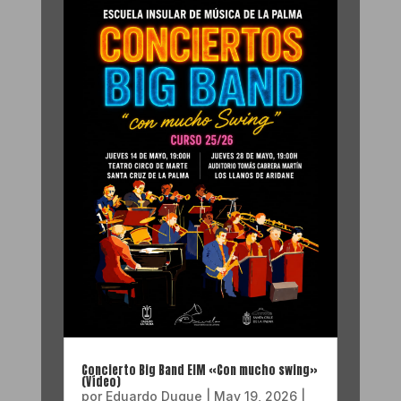
Concierto Big Band EIM «Con mucho swing»
(Vídeo)
por
Eduardo Duque
|
May 19, 2026
|