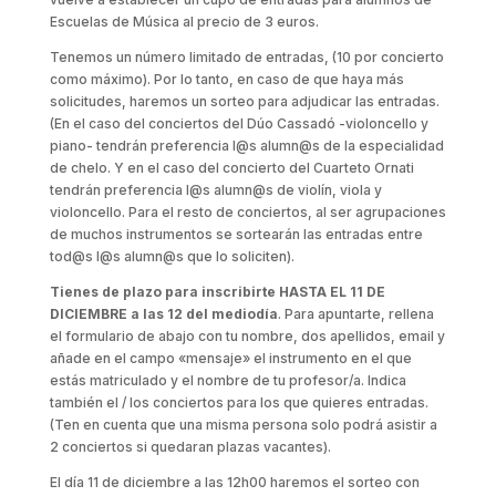
Escuelas de Música al precio de 3 euros.
Tenemos un número limitado de entradas, (10 por concierto
como máximo). Por lo tanto, en caso de que haya más
solicitudes, haremos un sorteo para adjudicar las entradas.
(En el caso del conciertos del Dúo Cassadó -violoncello y
piano- tendrán preferencia l@s alumn@s de la especialidad
de chelo. Y en el caso del concierto del Cuarteto Ornati
tendrán preferencia l@s alumn@s de violín, viola y
violoncello. Para el resto de conciertos, al ser agrupaciones
de muchos instrumentos se sortearán las entradas entre
tod@s l@s alumn@s que lo soliciten).
Tienes de plazo para inscribirte HASTA EL 11 DE
DICIEMBRE a las 12 del mediodía
. Para apuntarte, rellena
el formulario de abajo con tu nombre, dos apellidos, email y
añade en el campo «mensaje» el instrumento en el que
estás matriculado y el nombre de tu profesor/a. Indica
también el / los conciertos para los que quieres entradas.
(Ten en cuenta que una misma persona solo podrá asistir a
2 conciertos si quedaran plazas vacantes).
El día 11 de diciembre a las 12h00 haremos el sorteo con