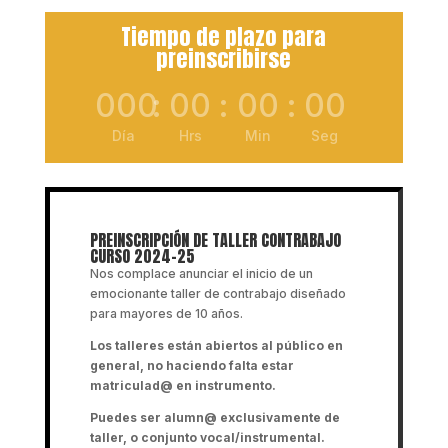
Tiempo de plazo para
preinscribirse
000
:
00
:
00
:
00
Día
Hrs
Min
Seg
PREINSCRIPCIÓN DE TALLER CONTRABAJO
CURSO 2024-25
Nos complace anunciar el inicio de un
emocionante taller de contrabajo diseñado
para mayores de 10 años.
Los talleres están abiertos al público en
general, no haciendo falta estar
matriculad@ en instrumento.
Puedes ser alumn@ exclusivamente de
taller, o conjunto vocal/instrumental.