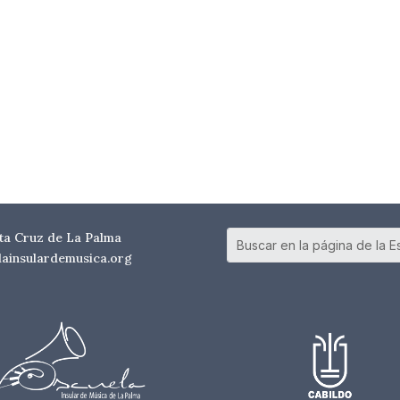
nta Cruz de La Palma
elainsulardemusica.org