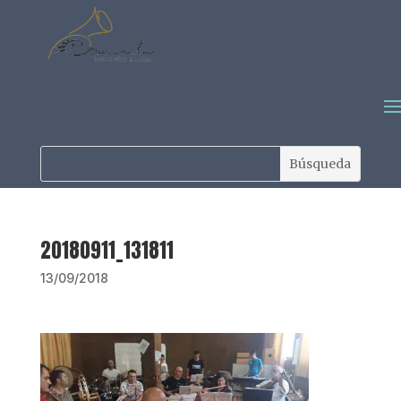
20180911_131811
13/09/2018