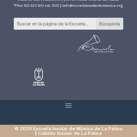
Tfno 922 423 100 ext. 2522 | info@escuelainsulardemusica.org
© 2026 Escuela Insular de Música de La Palma
| Cabildo Insular de La Palma