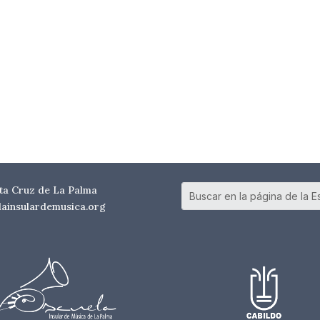
nta Cruz de La Palma
elainsulardemusica.org