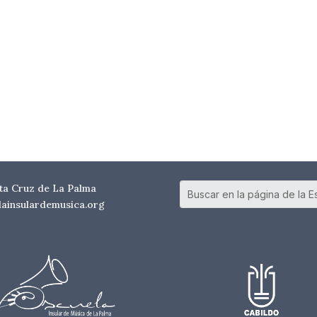
nta Cruz de La Palma
elainsulardemusica.org