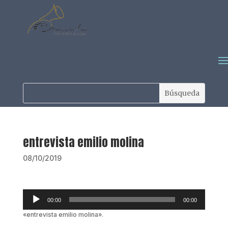
entrevista emilio molina
08/10/2019
Reproductor
00:00
00:00
de
audio
«entrevista emilio molina».