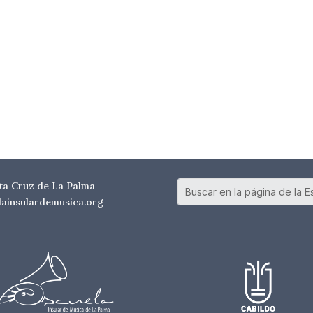
nta Cruz de La Palma
elainsulardemusica.org