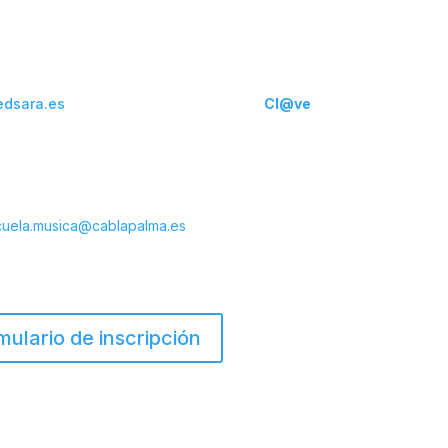
rda.
erá realizarlo a través del
REGISTRO ELECTRÓNICO – Red
redsara.es
) con su
certificado digital /
Cl@ve
.
 pueda surgir no dude en contactar con nosotros .
fno: 922423100 ext.: 2522
cuela.musica@cablapalma.es
mulario de inscripción