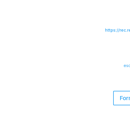
Sauces).
Ilmo. Ayuntamiento de Puntago
De forma telemática para ello deb
SARA
(
https://rec.
Para cualquier duda que le
T
es
For